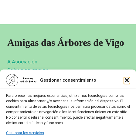
Amigas das Árbores de Vigo
A Asociación
Galería de imaxes
Novas
Gestionar consentimiento
Faite Amiga
Para ofrecer las mejores experiencias, utilizamos tecnologías como las
cookies para almacenar y/o acceder a la información del dispositivo. El
consentimiento de estas tecnologías nos permitirá procesar datos como el
comportamiento de navegación o las identificaciones únicas en este sitio.
Actúa
No consentir o retirar el consentimiento, puede afectar negativamente a
ciertas características y funciones.
Asóciate
Colabora
Gestionar los servicios