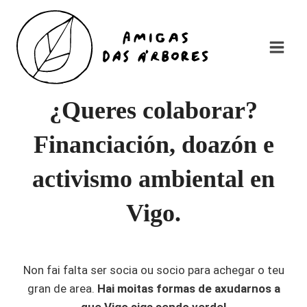
Saltar
al
contenido
¿Queres colaborar?
Financiación, doazón e
activismo ambiental en
Vigo.
Non fai falta ser socia ou socio para achegar o teu
gran de area.
Hai moitas formas de axudarnos a
que Vigo siga sendo verde!