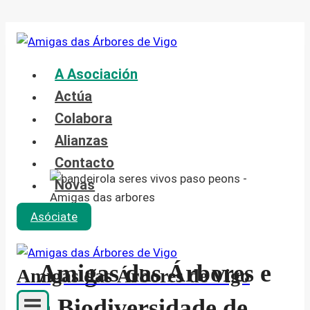
Saltar
al
contenido
A Asociación
Actúa
Colabora
Alianzas
Contacto
Novas
Asóciate
Amigas das Árbores e
Amigas das Árbores de Vigo
a Biodiversidade de