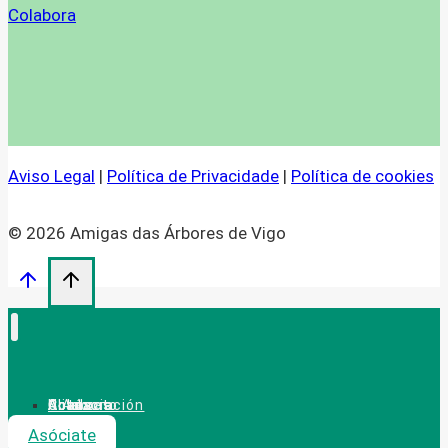
Colabora
Aviso Legal
|
Política de Privacidade
|
Política de cookies
© 2026 Amigas das Árbores de Vigo
A Asociación
Actúa
Colabora
Alianzas
Contacto
Novas
Asóciate