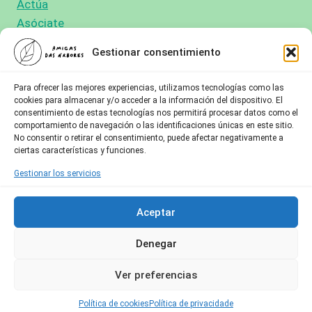
Actúa
Asóciate
Colabora
Gestionar consentimiento
Para ofrecer las mejores experiencias, utilizamos tecnologías como las
cookies para almacenar y/o acceder a la información del dispositivo. El
consentimiento de estas tecnologías nos permitirá procesar datos como el
comportamiento de navegación o las identificaciones únicas en este sitio.
No consentir o retirar el consentimiento, puede afectar negativamente a
ciertas características y funciones.
Gestionar los servicios
Aceptar
Denegar
Aviso Legal
|
Política de
© 2026 Amigas
Ver preferencias
Privacidade
|
Política de
das Árbores de
cookies
Vigo
Política de cookies
Política de privacidade