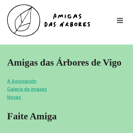
Saltar
al
contenido
Amigas das Árbores de Vigo
A Asociación
Galería de imaxes
Novas
Faite Amiga